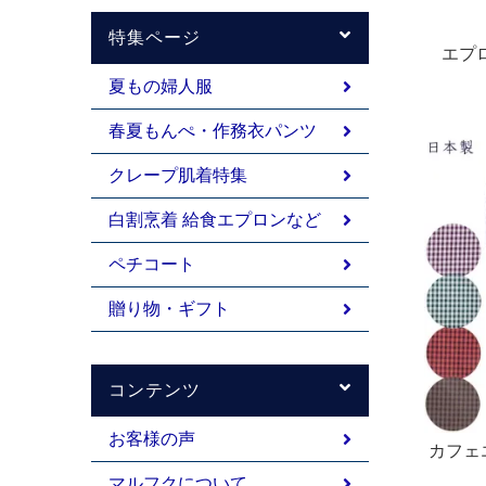
特集ページ
エプ
夏もの婦人服
春夏もんぺ・作務衣パンツ
クレープ肌着特集
白割烹着 給食エプロンなど
ペチコート
贈り物・ギフト
コンテンツ
お客様の声
カフェ
マルフクについて