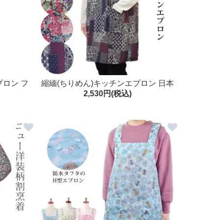
ロン フ
縮緬(ちりめん)キッチンエプロン 日本
2,530円(税込)
製