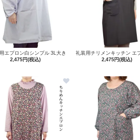
用エプロン白シンプル 3L大き
礼装用チリメンキッチン エプ
2,475円(税込)
2,475円(税込)
いサイズの割烹着 日本製
ォーマル 黒