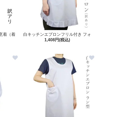
烹着（着
白キッチンエプロンフリル付き フォ
1,408円(税込)
割烹着】【割
ーマル 訳あり