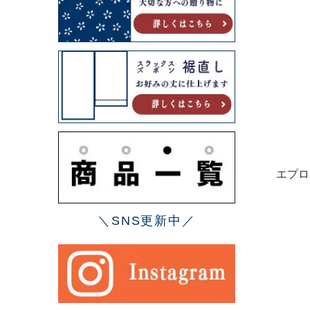
エプロ
＼SNS更新中／