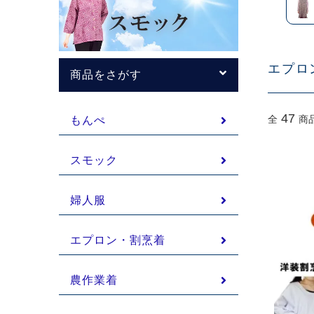
エプロ
商品をさがす
47
全
商
もんぺ
スモック
婦人服
エプロン・割烹着
農作業着