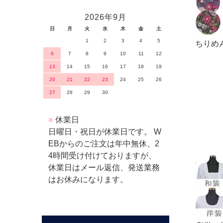
2026年9月
日
月
火
水
木
金
土
1
2
3
4
5
ちりめ
6
7
8
9
10
11
12
L
13
14
15
16
17
18
19
20
21
22
23
24
25
26
27
28
29
30
■
休業日
日曜日・祝日が休業日です。 W
EBからのご注文は年中無休、2
4時間受け付けておりますが、
休業日はメール返信、発送業務
はお休みになります。