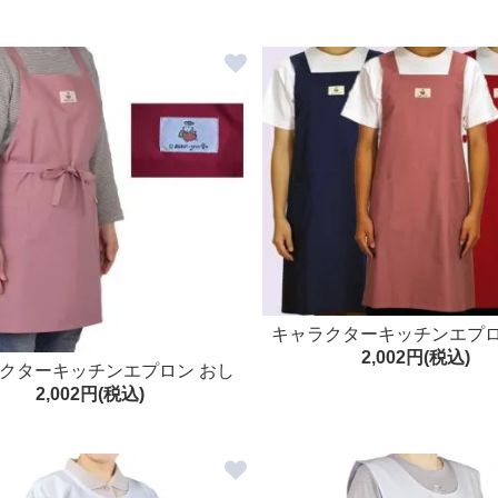
キャラクターキッチンエプロ
2,002円(税込)
ゃれ
クターキッチンエプロン おし
2,002円(税込)
ゃれ