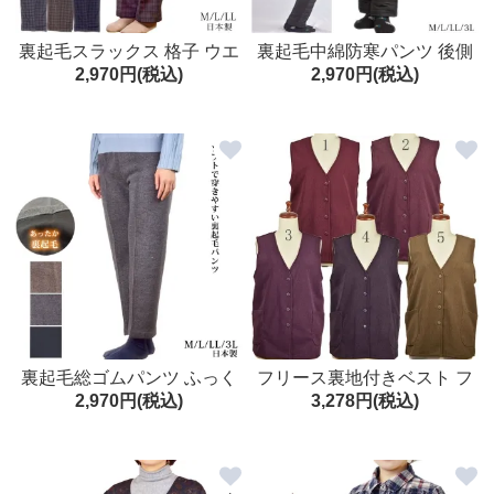
裏起毛スラックス 格子 ウエ
裏起毛中綿防寒パンツ 後側
2,970円(税込)
2,970円(税込)
スト総ゴム M/L/LL/3L | 日
ストレッチ 暖か ウエスト総
本製 ゆったり シニア レディ
ゴム M/L/LL/3L レディース
ース 高齢者
ズボン
裏起毛総ゴムパンツ ふっく
フリース裏地付きベスト フ
2,970円(税込)
3,278円(税込)
らソフトM/L/LL/3L 日本製 シ
リー(M～L)/LL/3L 【シニア
ニア レディース 暖か ポケッ
ファッション】【誕生日】
トレス
【おばあちゃん】【プレゼ
ント】【ボア】