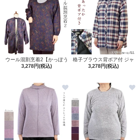
ウール混割烹着2【かっぽう
格子ブラウス背ボア付 ジャ
3,278円(税込)
3,278円(税込)
着】【冬物】
ケット フリーM～L/LL 秋冬
婦人服 シニアファッション
レディース