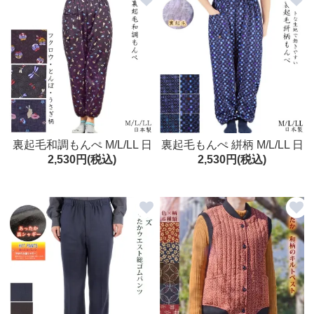
齢者 50代 60代 70代 80代 9
0代 おばあちゃん
裏起毛和調もんぺ M/L/LL 日
裏起毛もんぺ 絣柄 M/L/LL 日
2,530円(税込)
2,530円(税込)
本製 かわいい柄 秋冬 レディ
本製 冬もんぺ ニット レディ
ース 園芸 ガーデニング
ース 園芸 ガーデニング