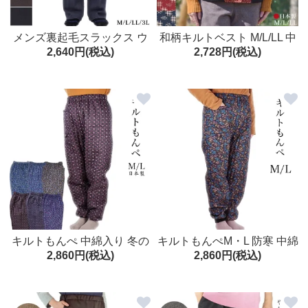
メンズ裏起毛スラックス ウ
和柄キルトベスト M/L/LL 中
2,640円(税込)
2,728円(税込)
エスト総ゴム 男性ズボン あ
綿 防寒着 防寒服 農作業着
ったかパンツ 裏シャギー M/
L/LL/3L シニア
キルトもんぺ 中綿入り 冬の
キルトもんぺM・L 防寒 中綿
2,860円(税込)
2,860円(税込)
防寒もんぺ レディース M/L
入り レディース 農作業 冬物
日本製
女性用