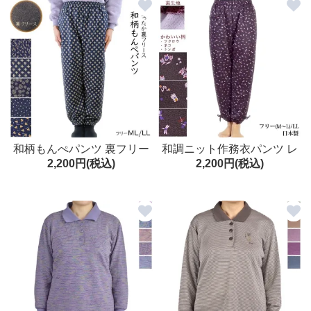
和柄もんぺパンツ 裏フリー
和調ニット作務衣パンツ レ
2,200円(税込)
2,200円(税込)
ス ウエスト総ゴム ゆったり
ディース 女性用 もんぺ 農作
ML/LL あったかパンツ レデ
業服 日本製
ィース 秋冬