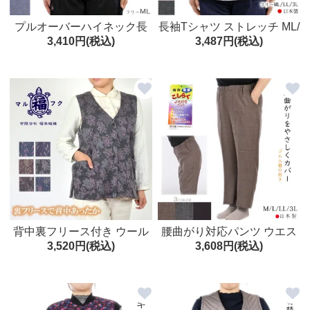
プルオーバーハイネック長
長袖Tシャツ ストレッチ ML/
3,410円(税込)
3,487円(税込)
袖シャツ ストレッチ センタ
LL/3L 日本製 春秋 シニア レ
ーシーム くすみカラー フリ
ディース
ーML レディース
背中裏フリース付き ウール
腰曲がり対応パンツ ウエス
3,520円(税込)
3,608円(税込)
混ベスト ボタニカル柄 フリ
ト総ゴム 腰らく レディース
ー(M～L) 大人用 前開き ボタ
ズボン 日本製 M/L/LL/3L シ
ニカル柄 防寒着 日本製 シニ
ニア
アファッション 高齢者