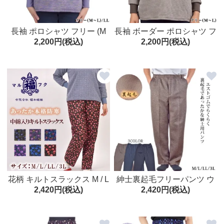
長袖 ポロシャツ フリー (M
長袖 ボーダー ポロシャツ フ
2,200円(税込)
2,200円(税込)
～L)/LL 中国製 カットソー
リー (M～L) 刺繍 中国製 カ
春 秋
ットソー 春 秋
花柄 キルトスラックス M / L
紳士裏起毛フリーパンツ ウ
2,420円(税込)
2,420円(税込)
/ LL / 3L ボトムス キルティ
エストゴム M/L/LL/3L 秋冬
ング 中綿入り シニアファッ
メンズ ズボン シニア 中国製
ション 防寒パンツ 日本製 高