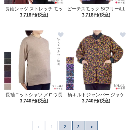
長袖シャツ ストレッチ モッ
ピーチスモック S/フリー/LL
3,718円(税込)
3,718円(税込)
クネック ML/LL/3L 日本製 シ
日本製 大人スモック 前開き
ニア レディース
エプロン 春秋
長袖ニットシャツ メロウ長
柄キルトジャンパー ジャケ
3,740円(税込)
3,740円(税込)
袖セーター ふんわりソフト
ット 日本製 M/L/LL シニア
日本製 秋冬 シニア レディー
レディース 女性用 防寒 園芸
ス
ガーデニング
1
2
3