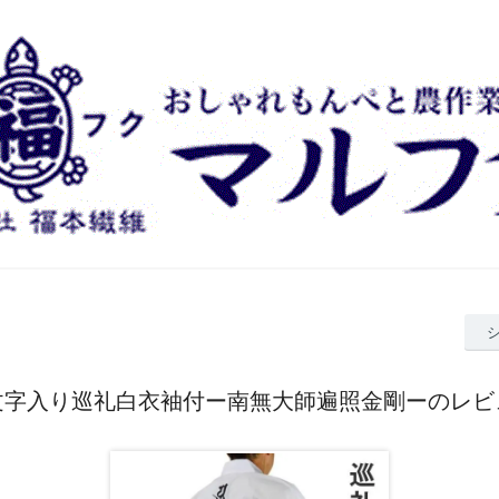
文字入り巡礼白衣袖付ー南無大師遍照金剛ーのレビ