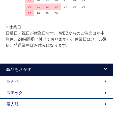
13
14
15
16
17
18
19
20
21
22
23
24
25
26
27
28
29
30
■
休業日
日曜日・祝日が休業日です。 WEBからのご注文は年中
無休、24時間受け付けておりますが、休業日はメール返
信、発送業務はお休みになります。
商品をさがす
もんぺ
スモック
婦人服