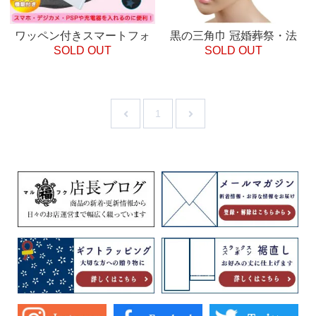
ワッペン付きスマートフォ
黒の三角巾 冠婚葬祭・法
SOLD OUT
SOLD OUT
ン・デジカメ携帯袋 巾着袋
用・ 法事など
保護 中綿クッション入り
1