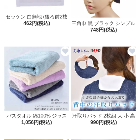
ゼッケン 白無地 (後ろ前2枚
462円(税込)
三角巾 黒 ブラック シンプル
セット) 小～大
748円(税込)
日本製
バスタオル 綿100% ジャス
汗取りパッド 2枚組 大 小 高
1,056円(税込)
990円(税込)
トなサイズのバスタオル ロ
島ちぢみ 大人 ベビー 背中
ングパイル ふんわり 約40×1
あせも 汗シミ 汗取りインナ
20cm 厚手
ー クレープ 綿100％ ホワイ