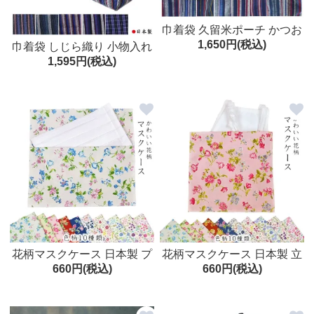
巾着袋 久留米ポーチ かつお
1,650円(税込)
縞 小物入れ 和調 日本製 メ
巾着袋 しじら織り 小物入れ
1,595円(税込)
ール便送料無料 プレゼント
和調 日本製
花柄マスクケース 日本製 プ
花柄マスクケース 日本製 立
660円(税込)
660円(税込)
リーツ型 平型対応 マスク入
体型対応 マスク入れ
れ