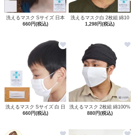
洗えるマスク Sサイズ 日本
洗えるマスク白 2枚組 綿10
660円(税込)
1,298円(税込)
製 綿100% 2枚入り 抗菌防
0% 高島ちぢみ 抗菌防臭加
臭加工 繰り返し 使える 子供
工 日本製 大人用 繰り返し
用
使える
洗えるマスク Sサイズ 白 日
洗えるマスク 2枚組 綿100%
660円(税込)
880円(税込)
本製 綿100% 2枚入り 抗菌
高島ちぢみ 丸ゴム ゴムの長
防臭加工 子供用 女性用 繰り
さ調整可 日本製 大人用 繰り
返し 使える 小さいサイズ 小
返し 使える