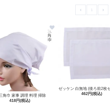
1
ゼッケン 白無地 (後ろ前2枚セ
462円(税込)
～大
三角巾 家事 調理 料理 掃除
418円(税込)