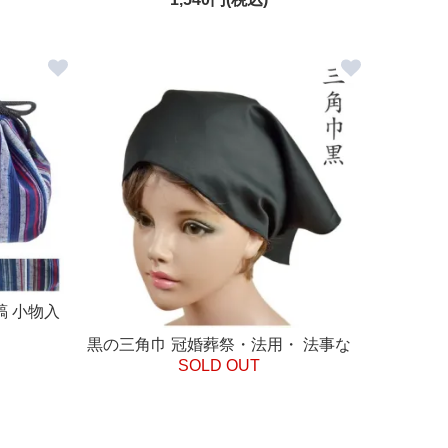
縞 小物入
無料 プレ
黒の三角巾 冠婚葬祭・法用・ 法事な
SOLD OUT
ど