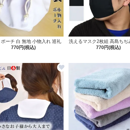
 ポーチ 白 無地 小物入れ 巡礼
洗えるマスク2枚組 高島ちぢ
770円(税込)
770円(税込)
日本製
本製 綿100% 大人用 繰り返