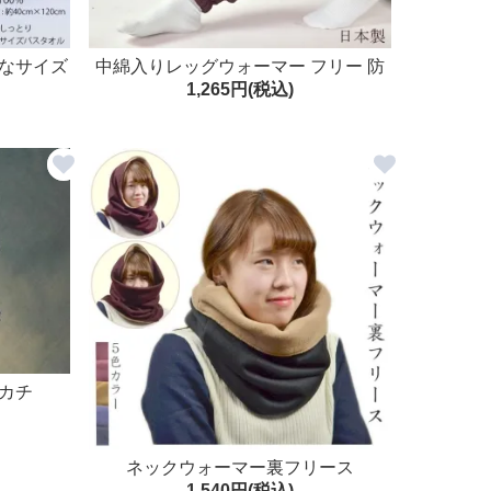
トなサイズ
中綿入りレッグウォーマー フリー 防
1,265円(税込)
ふんわり
寒 キルト 日本製
カチ
ネックウォーマー裏フリース
1,540円(税込)