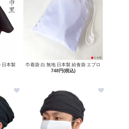
ル 日本製
巾着袋 白 無地 日本製 給食袋 エプロ
748円(税込)
ン入れ 割烹着入れ