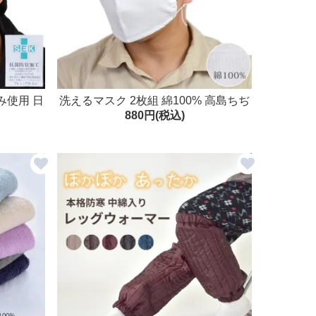
み使用 日
洗えるマスク 2枚組 綿100% 高島ちぢ
880円(税込)
し 使える
み 丸ゴム ゴムの長さ調整可 日本製 大
人用 繰り返し 使える