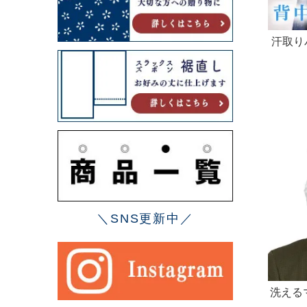
汗取り
大人 
りイン
＼SNS更新中／
洗えるマ