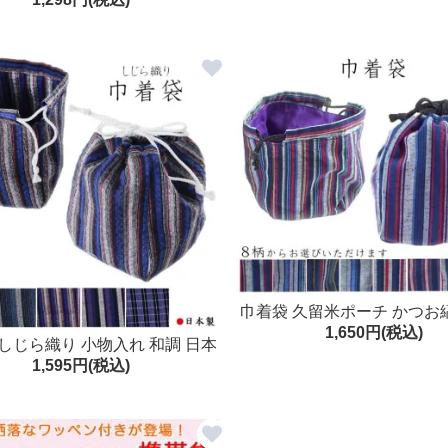
菌防臭加工 日本製 大人用 繰り
返し 使える
巾着袋 久留米ポーチ かつお
1,650円(税込)
れ 和調 日本製 メール便送料
しじら織り 小物入れ 和調 日本
ゼント
1,595円(税込)
製