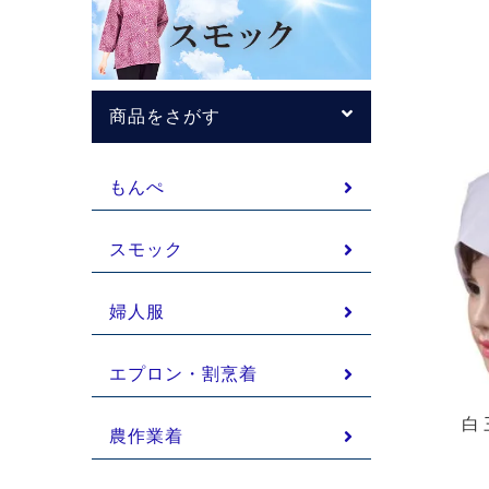
商品をさがす
もんぺ
スモック
婦人服
エプロン・割烹着
白 
農作業着