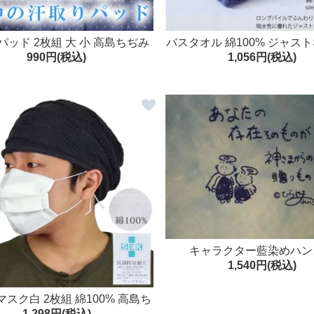
パッド 2枚組 大 小 高島ちぢみ
バスタオル 綿100% ジャス
990円(税込)
1,056円(税込)
ベビー 背中 あせも 汗シミ 汗取
のバスタオル ロングパイル 
ナー クレープ 綿100％ ホワイ
約40×120cm 厚手
ト アイボリー 日本製
キャラクター藍染めハン
1,540円(税込)
スク白 2枚組 綿100% 高島ち
1,298円(税込)