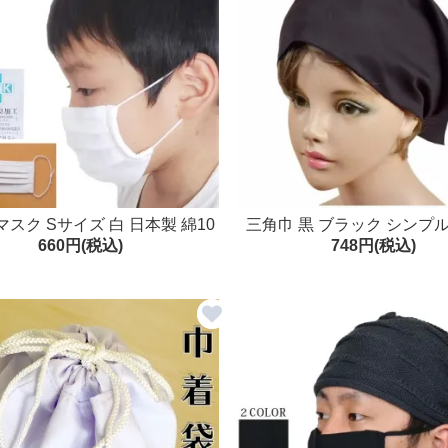
スク Sサイズ 白 日本製 綿10
三角巾 黒 ブラック シンプ
660円(税込)
748円(税込)
枚入り 抗菌防臭加工 子供用 女性
返し 使える 小さいサイズ 小顔