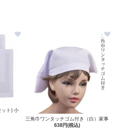
ット) 小
三角巾ワンタッチゴム付き（白）家事
638円(税込)
調理 料理 掃除