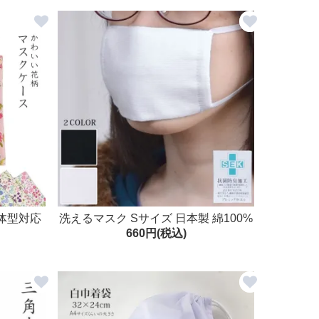
体型対応
洗えるマスク Sサイズ 日本製 綿100%
660円(税込)
2枚入り 抗菌防臭加工 繰り返し 使え
る 子供用