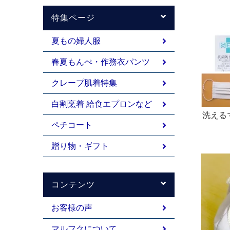
特集ページ
夏もの婦人服
春夏もんぺ・作務衣パンツ
クレープ肌着特集
白割烹着 給食エプロンなど
洗えるマ
ペチコート
0% 2
用 繰り
贈り物・ギフト
コンテンツ
お客様の声
マルフクについて