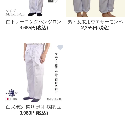
白トレーニングパンツロン
男・女兼用ウエザーモンペ
3,685円(税込)
2,255円(税込)
グ丈 M/L/LL/3L 白パンツ 白
巡礼 もんぺ トレーニング
ズボン ユニホーム ジャージ
M・L・LL・3L 遍路
パンツ
白ズボン 祭り 巡礼 病院 ユ
3,960円(税込)
ニフォーム 総ゴム 紳士 ズボ
ン T/C ウェザー 白パンツ M/
L/LL/3L 日本製 メンズ スラ