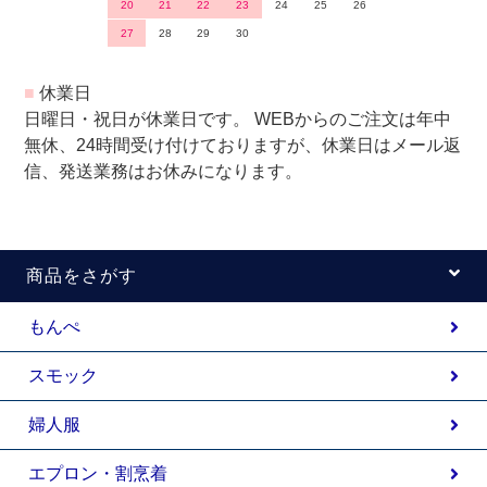
20
21
22
23
24
25
26
27
28
29
30
■
休業日
日曜日・祝日が休業日です。 WEBからのご注文は年中
無休、24時間受け付けておりますが、休業日はメール返
信、発送業務はお休みになります。
商品をさがす
もんぺ
スモック
婦人服
エプロン・割烹着