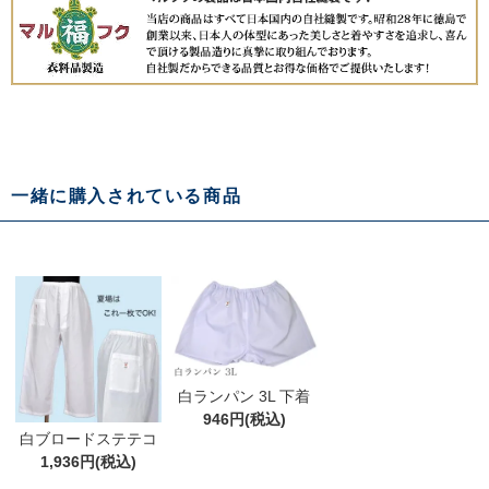
一緒に購入されている商品
白ランパン 3L 下着
猿股 申股 申又 紳士
946円(税込)
白ブロードステテコ
物
部屋着 肌着 下着 ポ
1,936円(税込)
ケット付 プレゼント