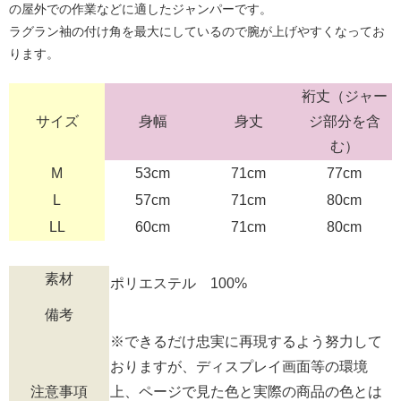
の屋外での作業などに適したジャンパーです。
ラグラン袖の付け角を最大にしているので腕が上げやすくなってお
ります。
裄丈（ジャー
サイズ
身幅
身丈
ジ部分を含
む）
M
53cm
71cm
77cm
L
57cm
71cm
80cm
LL
60cm
71cm
80cm
素材
ポリエステル 100%
備考
※できるだけ忠実に再現するよう努力して
おりますが、ディスプレイ画面等の環境
注意事項
上、ページで見た色と実際の商品の色とは