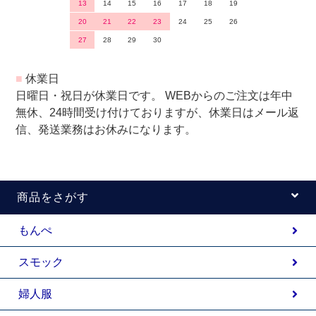
13
14
15
16
17
18
19
20
21
22
23
24
25
26
27
28
29
30
■
休業日
日曜日・祝日が休業日です。 WEBからのご注文は年中
無休、24時間受け付けておりますが、休業日はメール返
信、発送業務はお休みになります。
商品をさがす
もんぺ
スモック
婦人服