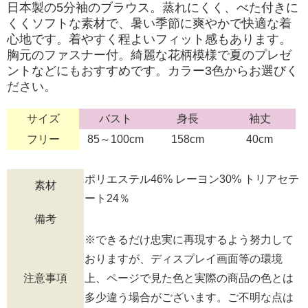
日本製の5分袖のブラウス。蒸れにくく、べた付きに
くくソフトな素材で、暑い季節に爽やかで快適な着
心地です。着やすく程よいフィット感もあります。
胸元のファスナー付。綺麗な花柄模様で夏のプレゼ
ントなどにもおすすめです。カラー3色からお選びく
ださい。
サイズ
バスト
身長
袖丈
フリー
85～100cm
158cm
40cm
ポリエステル46% レーヨン30% トリアセテ
素材
ート24％
備考
※できるだけ忠実に再現するよう努力して
おりますが、ディスプレイ画面等の環境
注意事項
上、ページで見た色と実際の商品の色とは
多少違う場合がございます。ご不明な点は