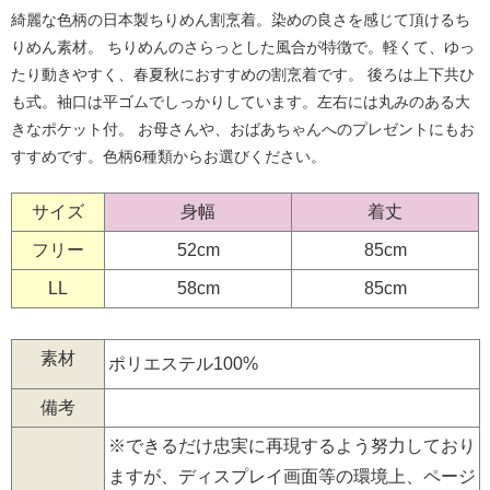
綺麗な色柄の日本製ちりめん割烹着。染めの良さを感じて頂けるち
りめん素材。 ちりめんのさらっとした風合が特徴で。軽くて、ゆっ
たり動きやすく、春夏秋におすすめの割烹着です。 後ろは上下共ひ
も式。袖口は平ゴムでしっかりしています。左右には丸みのある大
きなポケット付。 お母さんや、おばあちゃんへのプレゼントにもお
すすめです。色柄6種類からお選びください。
サイズ
身幅
着丈
フリー
52cm
85cm
LL
58cm
85cm
素材
ポリエステル100%
備考
※できるだけ忠実に再現するよう努力しており
ますが、ディスプレイ画面等の環境上、ページ