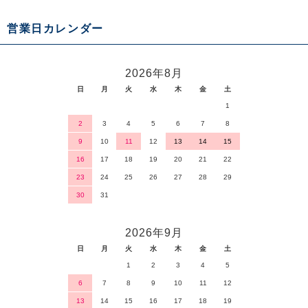
営業日カレンダー
2026年8月
日
月
火
水
木
金
土
1
2
3
4
5
6
7
8
9
10
11
12
13
14
15
16
17
18
19
20
21
22
23
24
25
26
27
28
29
30
31
2026年9月
日
月
火
水
木
金
土
1
2
3
4
5
6
7
8
9
10
11
12
13
14
15
16
17
18
19