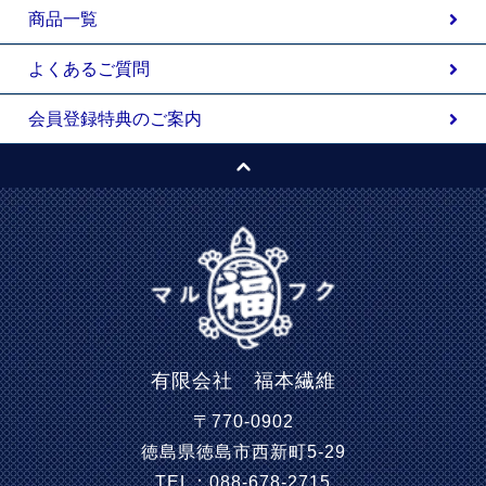
商品一覧
よくあるご質問
会員登録特典のご案内
有限会社 福本繊維
〒770-0902
徳島県徳島市西新町5-29
TEL：088-678-2715