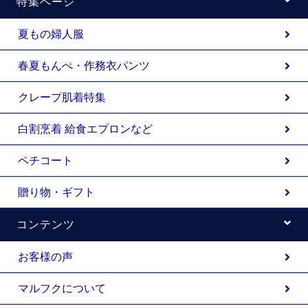
特集ページ
夏もの婦人服
春夏もんぺ・作務衣パンツ
クレープ肌着特集
白割烹着 給食エプロンなど
ペチコート
贈り物・ギフト
コンテンツ
お客様の声
マルフクについて