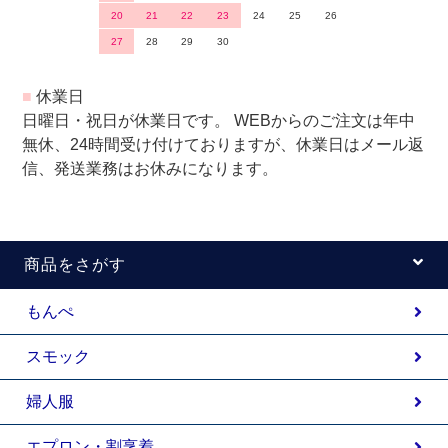
20
21
22
23
24
25
26
27
28
29
30
■
休業日
日曜日・祝日が休業日です。 WEBからのご注文は年中
無休、24時間受け付けておりますが、休業日はメール返
信、発送業務はお休みになります。
商品をさがす
もんぺ
スモック
婦人服
エプロン・割烹着