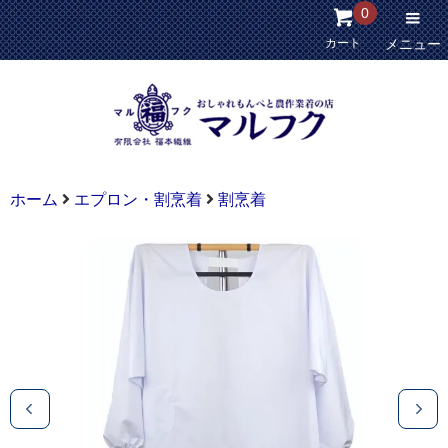
0
カート
メニュー
ホーム
エプロン・割烹着
割烹着