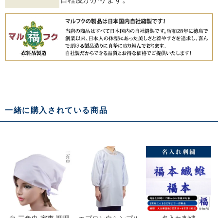
一緒に購入されている商品