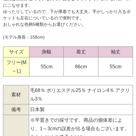
にこなせます。
ゆったりしているので、下が厚着でも大丈夫。手がしっかり入るポ
ケットも左右についているので便利です。
おしゃれな色柄5種類からお選びください。
(モデル身長：158cm)
サイズ
身幅
着丈
袖丈
フリー(M
55cm
86cm
55cm
～L)
毛68％ ポリエステル25％ ナイロン4％ アクリ
素材
ル3％
備考
日本製
※平置きでの採寸です。商品の個体差によ
り、1～3cmの誤差が出る場合もございます。