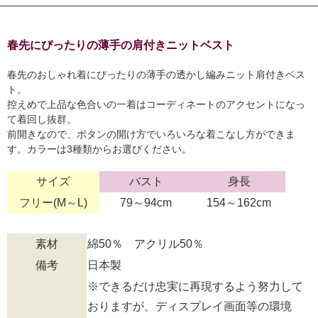
春先にぴったりの薄手の肩付きニットベスト
春先のおしゃれ着にぴったりの薄手の透かし編みニット肩付きベス
ト。
控えめで上品な色合いの一着はコーディネートのアクセントになっ
て着回し抜群。
前開きなので、ボタンの開け方でいろいろな着こなし方ができま
す。カラーは3種類からお選びください。
サイズ
バスト
身長
フリー(M～L)
79～94cm
154～162cm
素材
綿50％ アクリル50％
備考
日本製
※できるだけ忠実に再現するよう努力して
おりますが、ディスプレイ画面等の環境