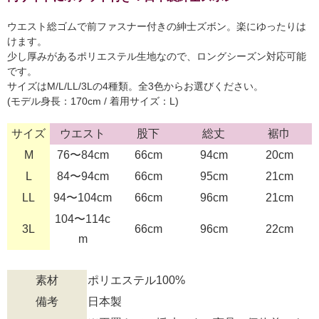
ウエスト総ゴムで前ファスナー付きの紳士ズボン。楽にゆったりは
けます。
少し厚みがあるポリエステル生地なので、ロングシーズン対応可能
です。
サイズはM/L/LL/3Lの4種類。全3色からお選びください。
(モデル身長：170cm / 着用サイズ：L)
サイズ
ウエスト
股下
総丈
裾巾
M
76〜84cm
66cm
94cm
20cm
L
84〜94cm
66cm
95cm
21cm
LL
94〜104cm
66cm
96cm
21cm
104〜114c
3L
66cm
96cm
22cm
m
素材
ポリエステル100%
備考
日本製