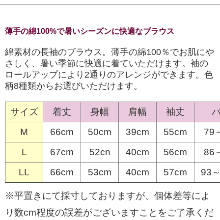
薄手の綿100%で暑いシーズンに快適なブラウス
綿素材の長袖のブラウス。薄手の綿100％でお肌にや
さしく、暑い季節に快適に着ていただけます。袖の
ロールアップにより2通りのアレンジができます。色
柄8種類からお選びいただけます。
サイズ
着丈
身幅
肩幅
袖丈
M
66cm
50cm
39cm
55cm
79
L
67cm
52cn
40cm
56cm
86
LL
66cm
53cm
40cm
57cm
93～
※平置きにて採寸しておりますが、個体差等によ
り数cm程度の誤差がございますことをご了承くだ