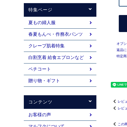
特集ページ
夏もの婦人服
春夏もんぺ・作務衣パンツ
オプシ
クレープ肌着特集
返品に
特定商
白割烹着 給食エプロンなど
ペチコート
贈り物・ギフト
レビュ
コンテンツ
レビ
お客様の声
この
マルフクについて