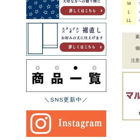
M
L
LL
素
備
注意
＼SNS更新中／