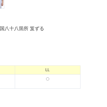
四国八十八箇所 笈ずる
LL