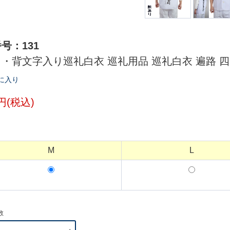
号：131
・背文字入り巡礼白衣 巡礼用品 巡礼白衣 遍路 
に入り
8円(税込)
M
L
数