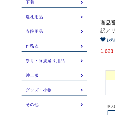
下着
巡礼用品
商品番
訳アリ
寺院用品
お気
作務衣
1,62
祭り・阿波踊り用品
紳士服
グッズ・小物
その他
購入