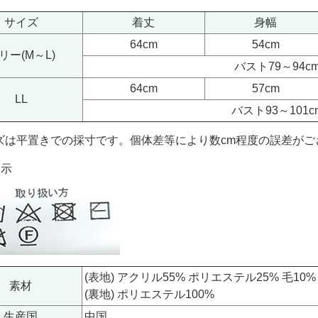
サイズ
着丈
身幅
64cm
54cm
リー(M～L)
バスト79～94c
64cm
57cm
LL
バスト93～101c
ズは平置きでの採寸です。個体差等により数cm程度の誤差がご
表示
(表地) アクリル55% ポリエステル25% 毛10%
素材
(裏地) ポリエステル100%
生産国
中国