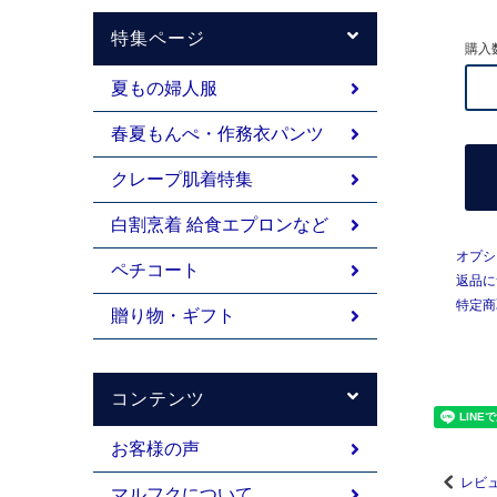
特集ページ
購入
夏もの婦人服
春夏もんぺ・作務衣パンツ
クレープ肌着特集
白割烹着 給食エプロンなど
オプシ
ペチコート
返品に
特定商
贈り物・ギフト
コンテンツ
お客様の声
レビュ
マルフクについて