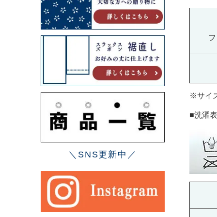
フ
※サイ
■洗濯
＼SNS更新中／