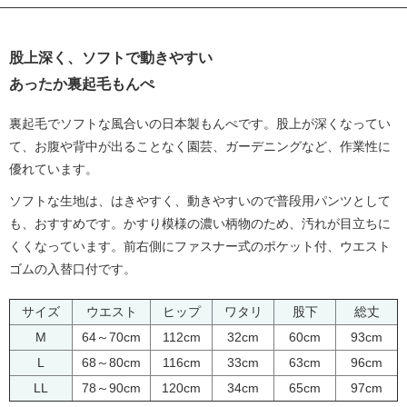
股上深く、ソフトで動きやすい
あったか裏起毛もんぺ
裏起毛でソフトな風合いの日本製もんぺです。股上が深くなってい
て、お腹や背中が出ることなく園芸、ガーデニングなど、作業性に
優れています。
ソフトな生地は、はきやすく、動きやすいので普段用パンツとして
も、おすすめです。かすり模様の濃い柄物のため、汚れが目立ちに
くくなっています。前右側にファスナー式のポケット付、ウエスト
ゴムの入替口付です。
サイズ
ウエスト
ヒップ
ワタリ
股下
総丈
M
64～70cm
112cm
32cm
60cm
93cm
L
68～80cm
116cm
33cm
63cm
96cm
LL
78～90cm
120cm
34cm
65cm
97cm