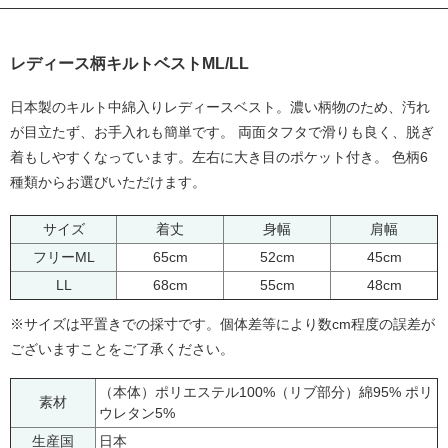
レディース柄キルトベストML/LL
日本製のキルト中綿入りレディースベスト。濃い柄物のため、汚れ
が目立たず、お手入れも簡単です。 両面タフタで滑りも良く、脱ぎ
着もしやすくなっています。左右に大き目のポケット付き。 色柄6
種類からお選びいただけます。
サイズ
着丈
身幅
肩幅
フリーML
65cm
52cm
45cm
LL
68cm
55cm
48cm
※サイズは平置きでの採寸です。個体差等により数cm程度の誤差が
ございますことをご了承ください。
（本体）ポリエステル100%（リブ部分）綿95% ポリ
素材
ウレタン5%
生産国
日本