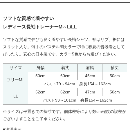
ソフトな質感で着やすい
レディース長袖トレーナーM～L/LL
ソフトな質感で伸びも良く着やすい長袖シャツ。袖はリブ、裾には
スリット入り。薄手のパステル調カラーで特に春夏の普段着として
ぴったり。安心の日本製です。カラー5色からお選びください。
サイズ
身幅
着丈
肩幅
袖丈
50cm
60cm
45cm
50cm
フリーML
バスト79～94cm 身長154～162cm
52cm
62cm
47cm
50cm
LL
バスト93～101cm 身長154～162cm
※サイズは平置きでの採寸です。個体差等により数cm程度の誤差が
ございますことをご了承ください。
■洗濯表示