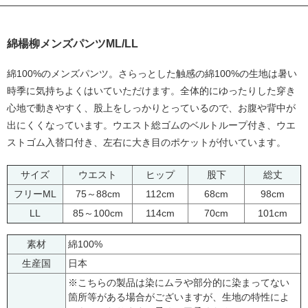
綿楊柳メンズパンツML/LL
綿100%のメンズパンツ。さらっとした触感の綿100%の生地は暑い
時季に気持ちよくはいていただけます。全体的にゆったりした穿き
心地で動きやすく、股上をしっかりとっているので、お腹や背中が
出にくくなっています。ウエスト総ゴムのベルトループ付き、ウエ
ストゴム入替口付き、左右に大き目のポケットが付いています。
サイズ
ウエスト
ヒップ
股下
総丈
フリーML
75～88cm
112cm
68cm
98cm
LL
85～100cm
114cm
70cm
101cm
素材
綿100%
生産国
日本
※こちらの製品は染にムラや部分的に染まってない
箇所等がある場合がございますが、生地の特性によ