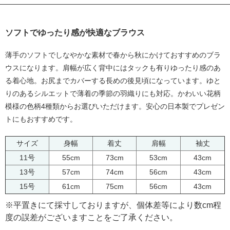
ソフトでゆったり感が快適なブラウス
薄手のソフトでしなやかな素材で春から秋にかけておすすめのブラ
ウスになります。肩幅が広く背中にはタックも有りゆったり感のあ
る着心地。お尻までカバーする長めの後見頃になっています。ゆと
りのあるシルエットで薄着の季節の羽織りにも対応。かわいい花柄
模様の色柄4種類からお選びいただけます。安心の日本製でプレゼン
トにもおすすめです。
サイズ
身幅
着丈
肩幅
袖丈
11号
55cm
73cm
53cm
43cm
13号
57cm
74cm
56cm
43cm
15号
61cm
75cm
56cm
43cm
※平置きにて採寸しておりますが、個体差等により数cm程
度の誤差がございますことをご了承ください。