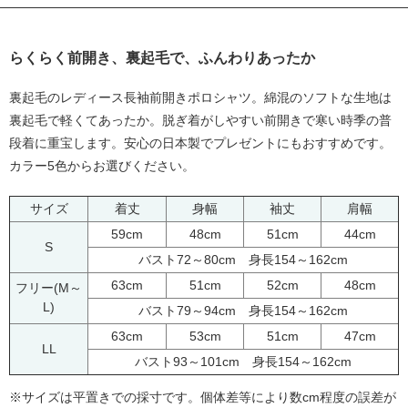
らくらく前開き、裏起毛で、ふんわりあったか
裏起毛のレディース長袖前開きポロシャツ。綿混のソフトな生地は
裏起毛で軽くてあったか。脱ぎ着がしやすい前開きで寒い時季の普
段着に重宝します。安心の日本製でプレゼントにもおすすめです。
カラー5色からお選びください。
サイズ
着丈
身幅
袖丈
肩幅
59cm
48cm
51cm
44cm
S
バスト72～80cm 身長154～162cm
63cm
51cm
52cm
48cm
フリー(M～
L)
バスト79～94cm 身長154～162cm
63cm
53cm
51cm
47cm
LL
バスト93～101cm 身長154～162cm
※サイズは平置きでの採寸です。個体差等により数cm程度の誤差が