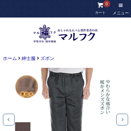
0
カート
メニュー
ホーム
紳士服
ズボン