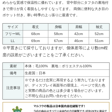
めらかな質感で保温性に優れています。 背中部分にタフタの裏地付
きで滑りが良く着脱もしやすくなってます。 両側に便利な大き目の
ポケット付き。寒い時季の上っ張りに最適です。
サイズ
着丈
身幅
肩幅
袖丈
フリーML
68cm
58cm
42cm
52cm
LL
69cm
67cm
46cm
51cm
※平置きにて採寸しておりますが、個体差等により数cm程
度の誤差がございますことをご了承ください。
素材
本体：毛100% 裏地：ポリエステル100%
備考
生産国：日本
※できるだけ忠実に再現するよう努力しております
が、ディスプレイ画面等の環境上、ページで見た色
注意事項
と実際の商品の色とは多少違う場合がございます。
ご不明な点はお問い合わせください。