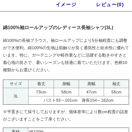
商品説明
イメージ
レビュー(0)
綿100%袖ロールアップのレディース長袖シャツ(3L)
綿100%の長袖ブラウス。袖ロールアップにより5分袖程度にも調整
ができ便利。綿100%の生地は肌触りが良く通気性と給水性に優れて
います。特に、ガーデニングや軽作業などに活躍する動きやすさと
着心地の良さで、暑いシーズンも快適に着ていただけます。色柄10
種類からお選びください。
サイズ
着丈
身幅
肩幅
袖丈
73cm
58cm
47cm
56cm
3L
バスト93～101cm 身長154～162cm
※平置きにて採寸しておりますが、個体差等により数cm程度の誤差
がございますことをご了承ください。
素材
綿100%