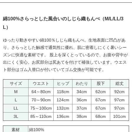
綿100%さらっとした風合いのしじら織もんぺ（M/L/LL/3
L）
ゆったり動きやすい綿100％しじら織もんぺ。生地表面に凹凸があ
り、さらっとした触感で通気性に優れ、肌に密着しにくく暑いシー
ズンに快適な素材です。 股上を深くとっているので、お腹や背中が
出にくく安心。お尻部分は尻あてを付けて補強しています。ウエス
ト部分はゴム入替口が付いていてゴム交換が可能です。
サイズ
ウエスト
ヒップ
わたり
股下
総丈
M
64～80cm
118cm
34cm
62cm
92cm
L
70～90cm
124cm
36cm
67cm
97cm
LL
75～100cm
132cm
37cm
67cm
97cm
3L
85～110cm
136cm
38cm
68cm
101cm
素材
綿100%