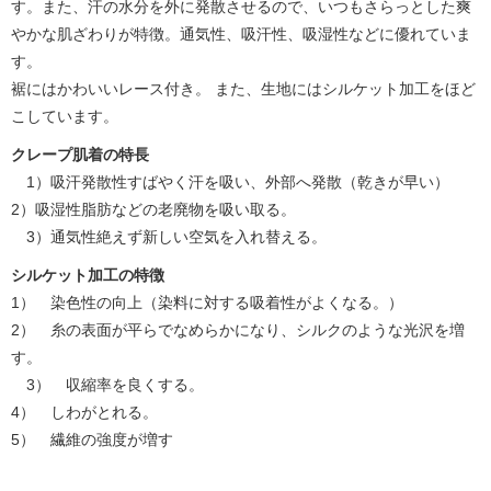
す。また、汗の水分を外に発散させるので、いつもさらっとした爽
やかな肌ざわりが特徴。通気性、吸汗性、吸湿性などに優れていま
す。
裾にはかわいいレース付き。 また、生地にはシルケット加工をほど
こしています。
クレープ肌着の特長
1）吸汗発散性すばやく汗を吸い、外部へ発散（乾きが早い）
2）吸湿性脂肪などの老廃物を吸い取る。
3）通気性絶えず新しい空気を入れ替える。
シルケット加工の特徴
1） 染色性の向上（染料に対する吸着性がよくなる。）
2） 糸の表面が平らでなめらかになり、シルクのような光沢を増
す。
3） 収縮率を良くする。
4） しわがとれる。
5） 繊維の強度が増す