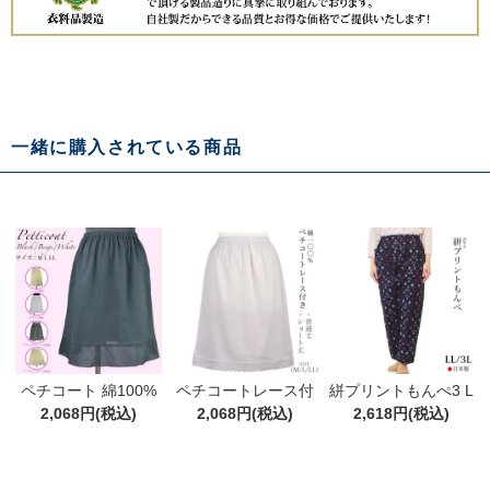
一緒に購入されている商品
ペチコート 綿100%
ペチコートレース付
絣プリントもんぺ3 L
ブラック・ベージ
2,068円(税込)
普通丈&ショート丈
2,068円(税込)
L/3L 綿100% 大きい
2,618円(税込)
ュ・ホワイト ショー
綿100％の日本製
サイズ モンペ 園芸
ト丈 普通丈
ガーデニング ワーク
パンツ 春夏秋 農作業