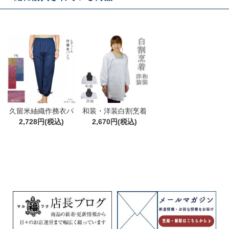
久留米紬織作務衣パ
和装・洋装白割烹着
ンツ 綿100% ML/LL
2,728円(税込)
白 割烹着 かっぽう着
2,670円(税込)
日本製 もんぺ ルーム
かわいい・おしゃれ
パンツ ギフト
な割烹着