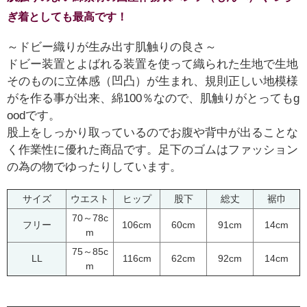
ぎ着としても最高です！
～ドビー織りが生み出す肌触りの良さ～
ドビー装置とよばれる装置を使って織られた生地で生地
そのものに立体感（凹凸）が生まれ、規則正しい地模様
がを作る事が出来、綿100％なので、肌触りがとってもg
oodです。
股上をしっかり取っているのでお腹や背中が出ることな
く作業性に優れた商品です。足下のゴムはファッション
の為の物でゆったりしています。
サイズ
ウエスト
ヒップ
股下
総丈
裾巾
70～78c
フリー
106cm
60cm
91cm
14cm
m
75～85c
LL
116cm
62cm
92cm
14cm
m