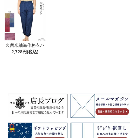
久留米紬織作務衣パ
ンツ 綿100% ML/LL
2,728円(税込)
日本製 もんぺ ルーム
パンツ ギフト