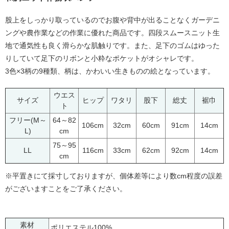
股上をしっかり取っているのでお腹や背中が出ることなくガーデニ
ングや農作業などの作業に優れた商品です。四段スムースニット生
地で通気性も良く滑らかな肌触りです。また、足下のゴムはゆった
りしていて足下のリボンと小粋なポケットがオシャレです。
3色×3柄の9種類、柄は、かわいい生きものの絵となっています。
ウエス
サイズ
ヒップ
ワタリ
股下
総丈
裾巾
ト
フリー(M～
64～82
106cm
32cm
60cm
91cm
14cm
L)
cm
75～95
LL
116cm
33cm
62cm
92cm
14cm
cm
※平置きにて採寸しておりますが、個体差等により数cm程度の誤差
がございますことをご了承ください。
素材
ポリエステル100%