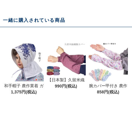
一緒に購入されている商品
【日本製】久留米織
和手帽子 農作業着 ガ
腕カバー甲付き 農作
り腕抜き 腕カバー マ
990円(税込)
ーデニング 日除け 農
1,375円(税込)
業 ガーデニング 腕カ
858円(税込)
ルフクオリジナル商
帽 綿100％
バー
品