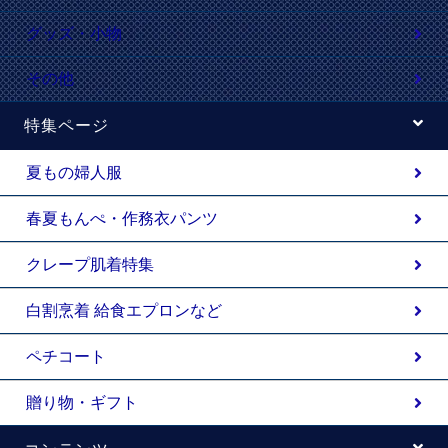
グッズ・小物
その他
特集ページ
夏もの婦人服
春夏もんぺ・作務衣パンツ
クレープ肌着特集
白割烹着 給食エプロンなど
ペチコート
贈り物・ギフト