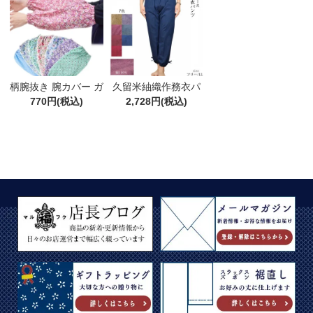
柄腕抜き 腕カバー ガ
久留米紬織作務衣パ
ーデニング 園芸 農作
770円(税込)
ンツ 綿100% ML/LL
2,728円(税込)
業 お洒落
日本製 もんぺ ルーム
パンツ ギフト