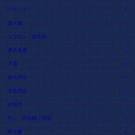
スモック
婦人服
エプロン・割烹着
農作業着
下着
巡礼用品
寺院用品
作務衣
祭り・阿波踊り用品
紳士服