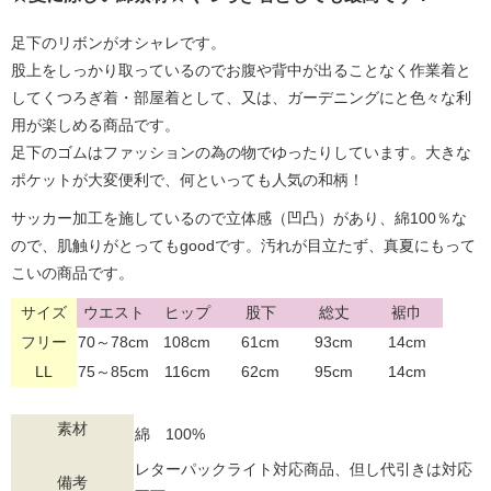
足下のリボンがオシャレです。
股上をしっかり取っているのでお腹や背中が出ることなく作業着と
してくつろぎ着・部屋着として、又は、ガーデニングにと色々な利
用が楽しめる商品です。
足下のゴムはファッションの為の物でゆったりしています。大きな
ポケットが大変便利で、何といっても人気の和柄！
サッカー加工を施しているので立体感（凹凸）があり、綿100％な
ので、肌触りがとってもgoodです。汚れが目立たず、真夏にもって
こいの商品です。
サイズ
ウエスト
ヒップ
股下
総丈
裾巾
フリー
70～78cm
108cm
61cm
93cm
14cm
LL
75～85cm
116cm
62cm
95cm
14cm
素材
綿 100%
レターパックライト対応商品、但し代引きは対応
備考