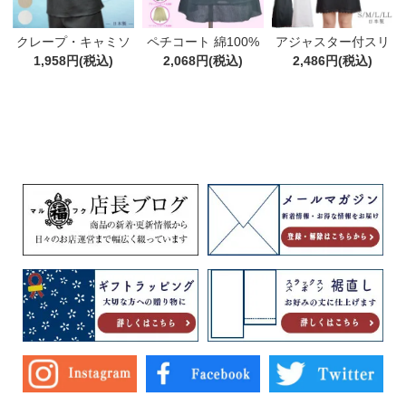
クレープ・キャミソ
ペチコート 綿100%
アジャスター付スリ
ール綿100% M/L/LL
1,958円(税込)
ブラック・ベージ
2,068円(税込)
ップ 綿100%(S～LL)
2,486円(税込)
ュ・ホワイト ショー
綿100％ 日本製
ト丈 普通丈