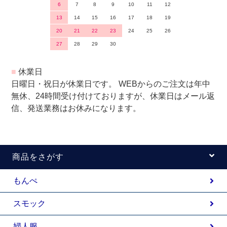
6
7
8
9
10
11
12
13
14
15
16
17
18
19
20
21
22
23
24
25
26
27
28
29
30
■
休業日
日曜日・祝日が休業日です。 WEBからのご注文は年中
無休、24時間受け付けておりますが、休業日はメール返
信、発送業務はお休みになります。
商品をさがす
もんぺ
スモック
婦人服