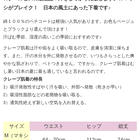
シがブレイク！ 日本の風土にあった下着です♪
綿１００％のペチコートは根強い人気があります。お色もベージュ
とブラックより選んで頂けます！
汗ばむ季節、湿度の高いこの季節におすすめです♪
クレープ肌着は汗や垢をよく吸い取るので、皮膚を清潔に保ちま
す。また、汗の水分を外に発散させるので、いつもさらっとした爽
やかな肌ざわりで、ベトつきません。ですから、クレープ肌着はむ
し暑い日本の夏に最も適していると言われるのです。
クレープ肌着の特長
1）吸汗発散性すばやく汗を吸い、外部へ発散（乾きが早い）
2）吸湿性脂肪などの老廃物を吸い取る。
3）通気性絶えず新しい空気を入れ替える。
サイズ
ウエスト
ヒップ
総丈
M（マキシ
64～70cm
112cm
74cm