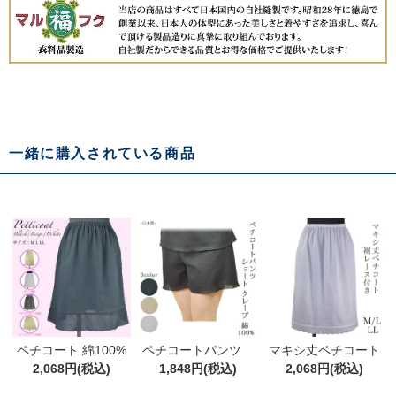
一緒に購入されている商品
ペチコート 綿100%
ペチコートパンツ
マキシ丈ペチコート
ブラック・ベージ
2,068円(税込)
ショート クレープ
1,848円(税込)
裾レース付 クレープ
2,068円(税込)
ュ・ホワイト ショー
綿100% M/L/LL
肌着 綿100％ コット