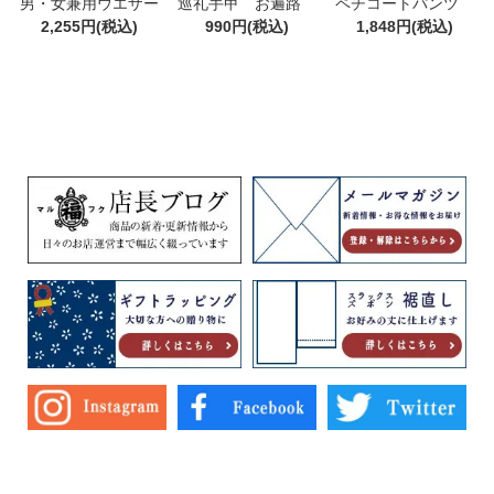
男・女兼用ウエザー
巡礼手甲 お遍路
ペチコートパンツ
モンペ 巡礼 もんぺ
2,255円(税込)
四国八十八カ所 巡
990円(税込)
ショート クレープ
1,848円(税込)
トレーニング M・
礼 マジックテープ
綿100% M/L/LL
L・LL・3L 遍路
付