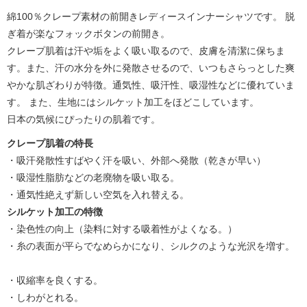
綿100％クレープ素材の前開きレディースインナーシャツです。 脱
ぎ着が楽なフォックボタンの前開き。
クレープ肌着は汗や垢をよく吸い取るので、皮膚を清潔に保ちま
す。また、汗の水分を外に発散させるので、いつもさらっとした爽
やかな肌ざわりが特徴。通気性、吸汗性、吸湿性などに優れていま
す。 また、生地にはシルケット加工をほどこしています。
日本の気候にぴったりの肌着です。
クレープ肌着の特長
・吸汗発散性すばやく汗を吸い、外部へ発散（乾きが早い）
・吸湿性脂肪などの老廃物を吸い取る。
・通気性絶えず新しい空気を入れ替える。
シルケット加工の特徴
・染色性の向上（染料に対する吸着性がよくなる。）
・糸の表面が平らでなめらかになり、シルクのような光沢を増す。
・収縮率を良くする。
・しわがとれる。