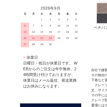
2026年9月
日
月
火
水
木
金
土
1
2
3
4
5
6
7
8
9
10
11
12
ペチパン
13
14
15
16
17
18
19
かイン
20
21
22
23
24
25
26
27
28
29
30
■
休業日
日曜日・祝日が休業日です。 W
EBからのご注文は年中無休、2
自社で縫
4時間受け付けておりますが、
その独自
下着など
休業日はメール返信、発送業務
クレープ
はお休みになります。
丈、サイ
その中に
クレープ
夏場には