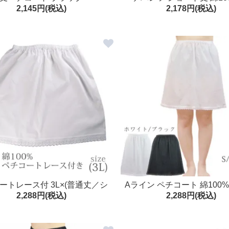
2,145円(税込)
2,178円(税込)
ホワイト クレープ肌着 日本製
コート パンツ M/L/L
綿100％
ートレース付 3L×(普通丈／シ
Aライン ペチコート 綿100%(
2,288円(税込)
2,288円(税込)
ト丈)綿100％ 大きいサイズ
日本製 クレープ肌着