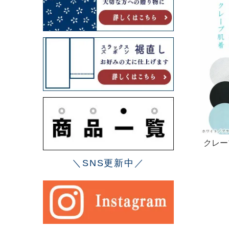
クレー
チパンツ
＼SNS更新中／