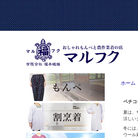
ホーム
ペチコ
夏は、
涼しい
冬には
ウール