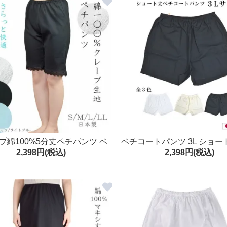
プ綿100%5分丈ペチパンツ ペ
ペチコートパンツ 3L ショー
2,398円(税込)
2,398円(税込)
 ロング(スリムタイプ) S～LL
プ 綿100% ピケ楊柳
日本製