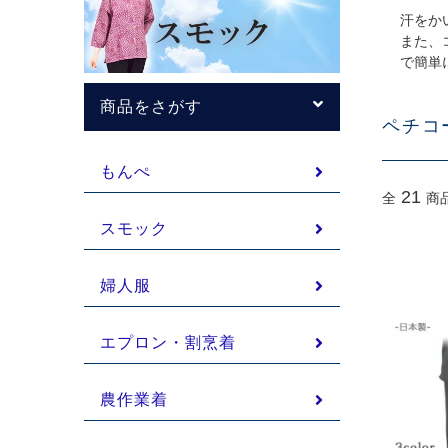
汗をか
また、
で簡単
商品をさがす
ペチコ
もんぺ
21
全
商
スモック
婦人服
エプロン・割烹着
農作業着