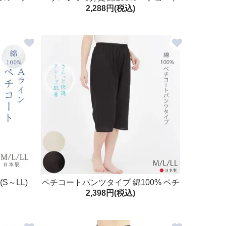
2,288円(税込)
L
パンツ S/M/L/LL 日本製 クレープ肌着
ホワイト アイボリー ブラック
S～LL)
ペチコートパンツタイプ 綿100% ペチ
2,398円(税込)
パン 6分丈 M/L/LL 日本製 クレープ肌
着